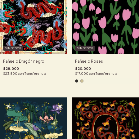
SIN STOCK
SIN STOCK
Pañuelo Dragón negro
Pañuelo Roses
$28.000
$20.000
$23.800
con
Transferencia
$17.000
con
Transferencia