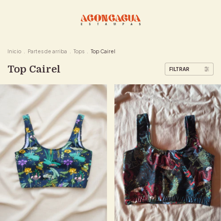
Inicio
.
Partes de arriba
.
Tops
.
Top Cairel
Top Cairel
FILTRAR